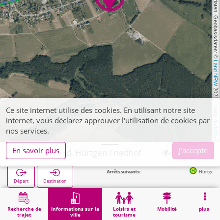
, Kartendaten, Geobasisdaten: © 
Land NRW
 2021, Lizenz 
Ce site internet utilise des cookies. En utilisant notre site
internet, vous déclarez approuver l'utilisation de cookies par
dl-de/by-2-0
nos services.
En savoir plus
J'accepte
Hürtgenwald, Hürtgen Friedhof
Arrêts suivants:
Hürtgen Steinbachstr. in 3
Départ
Destination
Démarrage
Informations sur la ville
Cimetières
Hürtgenwald, Hürtgen Friedhof
Recherche de
Informations sur la
Loisirs et
Mobilité
plus
trajet
ville
tourisme