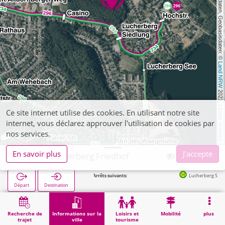
, Kartendaten, Geobasisdaten: © 
Land NRW
 2021, Lizenz 
Ce site internet utilise des cookies. En utilisant notre site
internet, vous déclarez approuver l'utilisation de cookies par
dl-de/by-2-0
nos services.
En savoir plus
J'accepte
Inden, Lucherberg Friedhof
Arrêts suivants:
Lucherberg Siedlung in 251m
Départ
Destination
Démarrage
Informations sur la ville
Cimetières
Inden, Lucherberg Friedhof
Recherche de
Informations sur la
Loisirs et
Mobilité
plus
trajet
ville
tourisme