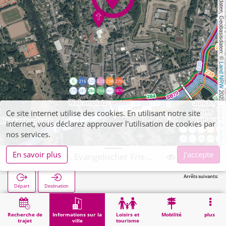
, Kartendaten, Geobasisdaten: © 
Land NRW
 2021, Lizenz 
Ce site internet utilise des cookies. En utilisant notre site
internet, vous déclarez approuver l'utilisation de cookies par
dl-de/by-2-0
nos services.
En savoir plus
J'accepte
Jülich, ehem. Evangelischer Friedhof
Arrêts suivants:
Départ
Destination
Démarrage
Informations sur la ville
Cimetières
Jülich, ehem. Evangelischer Friedhof
Recherche de
Informations sur la
Loisirs et
Mobilité
plus
trajet
ville
tourisme