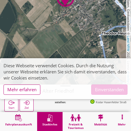
, Kartendaten, Geobasisdaten: © 
Land NRW
 2021, Lizenz 
Diese Webseite verwendet Cookies. Durch die Nutzung
unserer Webseite erklären Sie sich damit einverstanden, dass
dl-de/by-2-0
wir Cookies einsetzen.
Mehr erfahren
Einverstanden
Jülich, Koslar Alter Friedhof
Nächste Haltestellen:
Koslar Hasenfelder Straße in 400m
Start
Ziel
Start
Stadtinfos
Friedhöfe
Jülich, Koslar Alter Friedhof
Fahrplanauskunft
Stadtinfos
Freizeit &
Mobilität
Mehr
Tourismus