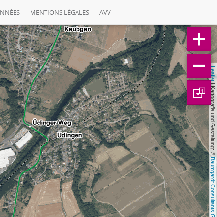
ONNÉES
MENTIONS LÉGALES
AVV
Leaflet
 | Kartografie und Gestaltung: © 
1
Baumgardt Consultants GbR