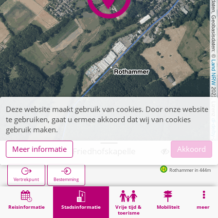
, Kartendaten, Geobasisdaten: © 
Land NRW
 2021, Lizenz 
Deze website maakt gebruik van cookies. Door onze website
te gebruiken, gaat u ermee akkoord dat wij van cookies
dl-de/by-2-0
gebruik maken.
Meer informatie
Akkoord
Langerwehe, Friedhofskapelle
Rothammer in 444m
Vertrekpunt
Bestemming
Start
Stadsinformatie
Begraafplaatsen
Langerwehe, Friedhofskapelle
Reisinformatie
Stadsinformatie
Vrije tijd &
Mobiliteit
meer
toerisme