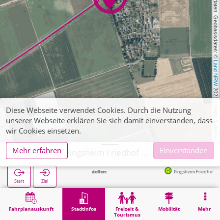
, Kartendaten, Geobasisdaten: © 
Land NRW
 2021, Lizenz 
Diese Webseite verwendet Cookies. Durch die Nutzung
unserer Webseite erklären Sie sich damit einverstanden, dass
dl-de/by-2-0
wir Cookies einsetzen.
Mehr erfahren
Einverstanden
Nörvenich, Pingsheim Friedhof (POI)
Nächste Haltestellen:
Pingsheim Friedhof in 40m
Start
Ziel
Start
Stadtinfos
Friedhöfe
Nörvenich, Pingsheim Friedhof (POI)
Fahrplanauskunft
Stadtinfos
Freizeit &
Mobilität
Mehr
Tourismus