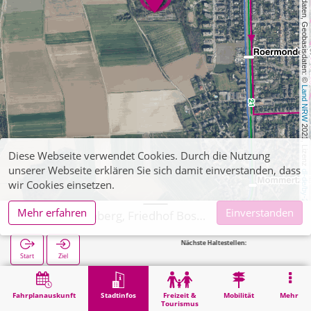
, Kartendaten, Geobasisdaten: © 
Land NRW
 2021, Lizenz 
Diese Webseite verwendet Cookies. Durch die Nutzung
unserer Webseite erklären Sie sich damit einverstanden, dass
dl-de/by-2-0
wir Cookies einsetzen.
Mehr erfahren
Einverstanden
Übach-Palenberg, Friedhof Boscheln
Nächste Haltestellen:
Boscheln Fried
Start
Ziel
Start
Stadtinfos
Friedhöfe
Übach-Palenberg, Friedhof Boscheln
Fahrplanauskunft
Stadtinfos
Freizeit &
Mobilität
Mehr
Tourismus