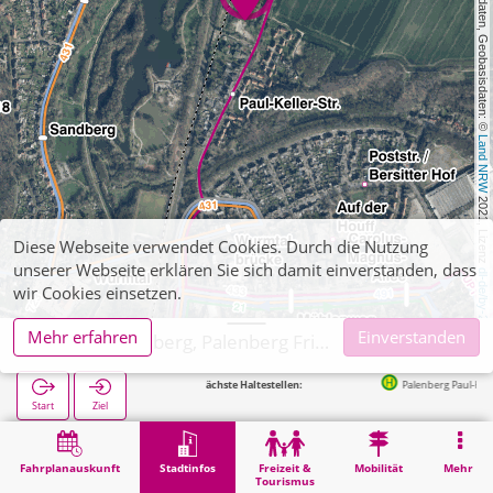
, Kartendaten, Geobasisdaten: © 
Land NRW
 2021, Lizenz 
Diese Webseite verwendet Cookies. Durch die Nutzung
unserer Webseite erklären Sie sich damit einverstanden, dass
dl-de/by-2-0
wir Cookies einsetzen.
Mehr erfahren
Einverstanden
Übach-Palenberg, Palenberg Friedhof Palenberg
Nächste Haltestellen:
Palenberg Paul-Keller-Straße in 279m
Start
Ziel
Start
Stadtinfos
Friedhöfe
Übach-Palenberg, Palenberg Friedhof Palenberg
Fahrplanauskunft
Stadtinfos
Freizeit &
Mobilität
Mehr
Tourismus