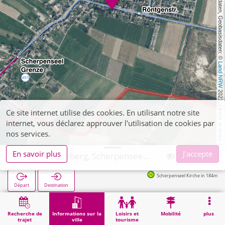
, Kartendaten, Geobasisdaten: © 
Land NRW
 2021, Lizenz 
Ce site internet utilise des cookies. En utilisant notre site
internet, vous déclarez approuver l'utilisation de cookies par
dl-de/by-2-0
nos services.
En savoir plus
J'accepte
Übach-Palenberg, Scherpenseel Friedhof
Scherpenseel Kirche in 184m
Départ
Destination
Démarrage
Informations sur la ville
Cimetières
Übach-Palenberg, Scherpenseel Friedhof
Recherche de
Informations sur la
Loisirs et
Mobilité
plus
trajet
ville
tourisme