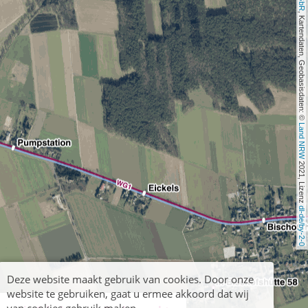
, Kartendaten, Geobasisdaten: © 
Land NRW
 2021, Lizenz 
dl-de/by-2-0
Deze website maakt gebruik van cookies. Door onze
website te gebruiken, gaat u ermee akkoord dat wij