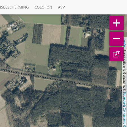
NSBESCHERMING
COLOFON
AVV
Leaflet
 | Kartografie und Gestaltung: © 
1
Baumgardt Consultants GbR