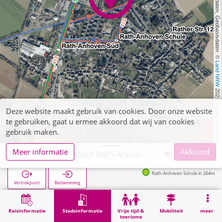
, Kartendaten, Geobasisdaten: © 
Land NRW
 2021, Lizenz 
Deze website maakt gebruik van cookies. Door onze website
te gebruiken, gaat u ermee akkoord dat wij van cookies
dl-de/by-2-0
gebruik maken.
Meer informatie
Akkoord
Wegberg, Friedhof Rath-Anhoven
Rath-Anhoven Schule in 264m
Vertrekpunt
Bestemming
Start
Stadsinformatie
Begraafplaatsen
Wegberg, Friedhof Rath-Anhoven
Reisinformatie
Stadsinformatie
Vrije tijd &
Mobiliteit
meer
toerisme