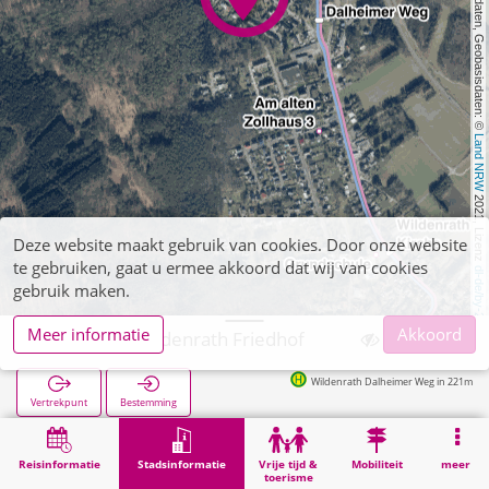
, Kartendaten, Geobasisdaten: © 
Land NRW
 2021, Lizenz 
Deze website maakt gebruik van cookies. Door onze website
te gebruiken, gaat u ermee akkoord dat wij van cookies
dl-de/by-2-0
gebruik maken.
Meer informatie
Akkoord
Wegberg, Wildenrath Friedhof
Wildenrath Dalheimer Weg in 221m
Vertrekpunt
Bestemming
Start
Stadsinformatie
Begraafplaatsen
Wegberg, Wildenrath Friedhof
Reisinformatie
Stadsinformatie
Vrije tijd &
Mobiliteit
meer
toerisme