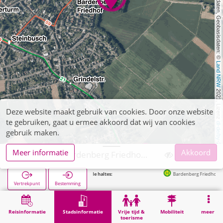
, Kartendaten, Geobasisdaten: © 
Land NRW
 2021, Lizenz 
Deze website maakt gebruik van cookies. Door onze website
te gebruiken, gaat u ermee akkoord dat wij van cookies
dl-de/by-2-0
gebruik maken.
Meer informatie
Akkoord
Würselen, Bardenberg Friedhof (POI)
Volgende haltes:
Bardenberg Friedhof in 225m
Vertrekpunt
Bestemming
Start
Stadsinformatie
Begraafplaatsen
Würselen, Bardenberg Friedhof (POI)
Reisinformatie
Stadsinformatie
Vrije tijd &
Mobiliteit
meer
toerisme