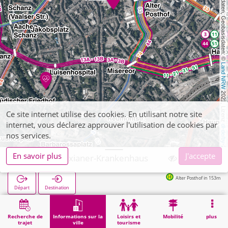
, Kartendaten, Geobasisdaten: © 
Land NRW
 2021, Lizenz 
Ce site internet utilise des cookies. En utilisant notre site
internet, vous déclarez approuver l'utilisation de cookies par
dl-de/by-2-0
nos services.
En savoir plus
J'accepte
Aachen, Alexianer-Krankenhaus
Alter Posthof in 153m
Départ
Destination
Démarrage
Informations sur la ville
Santé
Aachen, Alexianer-Krankenhaus
Recherche de
Informations sur la
Loisirs et
Mobilité
plus
trajet
ville
tourisme