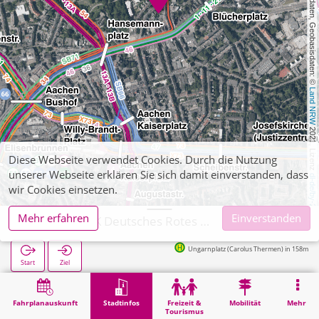
, Kartendaten, Geobasisdaten: © 
Land NRW
 2021, Lizenz 
Diese Webseite verwendet Cookies. Durch die Nutzung
unserer Webseite erklären Sie sich damit einverstanden, dass
dl-de/by-2-0
wir Cookies einsetzen.
Mehr erfahren
Einverstanden
Aachen, DRK Deutsches Rotes Kreuz
Ungarnplatz (Carolus Thermen) in 158m
Start
Ziel
Start
Stadtinfos
Gesundheit
Aachen, DRK Deutsches Rotes Kreuz
Fahrplanauskunft
Stadtinfos
Freizeit &
Mobilität
Mehr
Tourismus