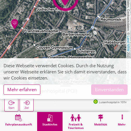
, Kartendaten, Geobasisdaten: © 
Land NRW
 2021, Lizenz 
Diese Webseite verwendet Cookies. Durch die Nutzung
unserer Webseite erklären Sie sich damit einverstanden, dass
dl-de/by-2-0
wir Cookies einsetzen.
Mehr erfahren
Einverstanden
Aachen, Luisenhospital (POI)
Luisenhospital in 107m
Start
Ziel
Start
Stadtinfos
Gesundheit
Aachen, Luisenhospital (POI)
Fahrplanauskunft
Stadtinfos
Freizeit &
Mobilität
Mehr
Tourismus