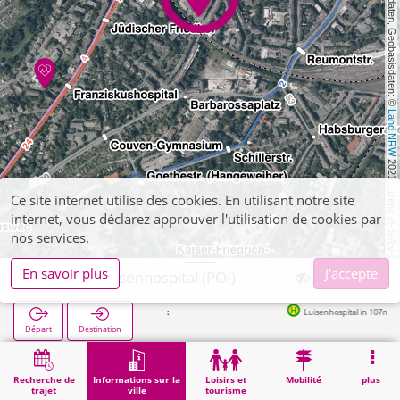
, Kartendaten, Geobasisdaten: © 
Land NRW
 2021, Lizenz 
Ce site internet utilise des cookies. En utilisant notre site
internet, vous déclarez approuver l'utilisation de cookies par
dl-de/by-2-0
nos services.
En savoir plus
J'accepte
Aachen, Luisenhospital (POI)
Luisenhospital in 107m
Départ
Destination
Démarrage
Informations sur la ville
Santé
Aachen, Luisenhospital (POI)
Recherche de
Informations sur la
Loisirs et
Mobilité
plus
trajet
ville
tourisme