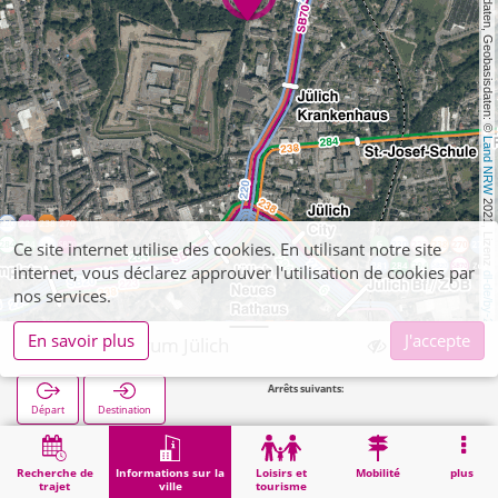
, Kartendaten, Geobasisdaten: © 
Land NRW
 2021, Lizenz 
Ce site internet utilise des cookies. En utilisant notre site
internet, vous déclarez approuver l'utilisation de cookies par
dl-de/by-2-0
nos services.
En savoir plus
J'accepte
Augenzentrum Jülich
Arrêts suivants:
Nord Bf in 
Départ
Destination
Démarrage
Informations sur la ville
Santé
Augenzentrum Jülich
Recherche de
Informations sur la
Loisirs et
Mobilité
plus
trajet
ville
tourisme