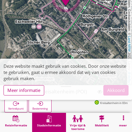
, Kartendaten, Geobasisdaten: © 
Land NRW
 2021, Lizenz 
Deze website maakt gebruik van cookies. Door onze website
te gebruiken, gaat u ermee akkoord dat wij van cookies
dl-de/by-2-0
gebruik maken.
Meer informatie
Akkoord
Eschweiler, Kreisaltenheim (POI)
Kreisaltenheim in 83m
Vertrekpunt
Bestemming
Start
Stadsinformatie
Gezondheid
Eschweiler, Kreisaltenheim (POI)
Reisinformatie
Stadsinformatie
Vrije tijd &
Mobiliteit
meer
toerisme