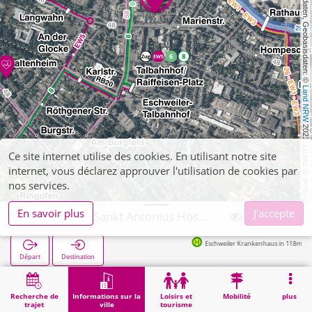
, Kartendaten, Geobasisdaten: © 
Land NRW
 2021, Lizenz 
Ce site internet utilise des cookies. En utilisant notre site
internet, vous déclarez approuver l'utilisation de cookies par
dl-de/by-2-0
nos services.
En savoir plus
J'accepte
Eschweiler, Sankt Antonius Hospital
Eschweiler Krankenhaus in 118m
Départ
Destination
Démarrage
Informations sur la ville
Santé
Eschweiler, Sankt Antonius Hospital
Recherche de
Informations sur la
Loisirs et
Mobilité
plus
trajet
ville
tourisme