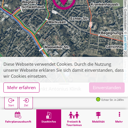
, Kartendaten, Geobasisdaten: © 
Land NRW
 2021, Lizenz 
Diese Webseite verwendet Cookies. Durch die Nutzung
unserer Webseite erklären Sie sich damit einverstanden, dass
dl-de/by-2-0
wir Cookies einsetzen.
Mehr erfahren
Einverstanden
Wegberg, Sankt Antonius Klinik
Echter Str. in 249m
Start
Ziel
Start
Stadtinfos
Gesundheit
Wegberg, Sankt Antonius Klinik
Fahrplanauskunft
Stadtinfos
Freizeit &
Mobilität
Mehr
Tourismus