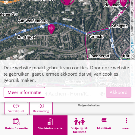
, Kartendaten, Geobasisdaten: © 
Land NRW
 2021, Lizenz 
Deze website maakt gebruik van cookies. Door onze website
te gebruiken, gaat u ermee akkoord dat wij van cookies
dl-de/by-2-0
gebruik maken.
Meer informatie
Akkoord
Aachen, RWTH Aachen - Hörn/Königshügel
Volgende haltes:
Aachen West Bf
Vertrekpunt
Bestemming
Start
Stadsinformatie
Hogeschoolinstellingen
Aachen, RWTH Aachen - Hörn/Königshügel
Reisinformatie
Stadsinformatie
Vrije tijd &
Mobiliteit
meer
toerisme