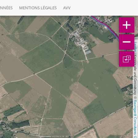
ONNÉES
MENTIONS LÉGALES
AVV
Leaflet
 | Kartografie und Gestaltung: © 
1
Baumgardt Consultants GbR