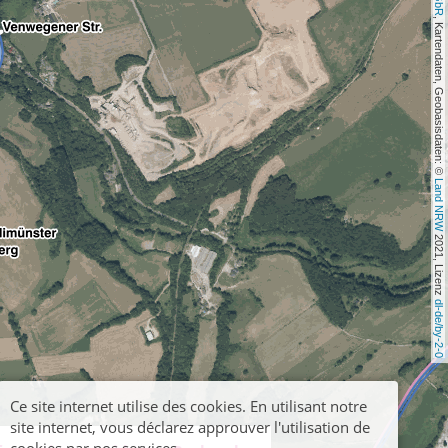
, Kartendaten, Geobasisdaten: © 
Land NRW
 2021, Lizenz 
dl-de/by-2-0
Ce site internet utilise des cookies. En utilisant notre
site internet, vous déclarez approuver l'utilisation de