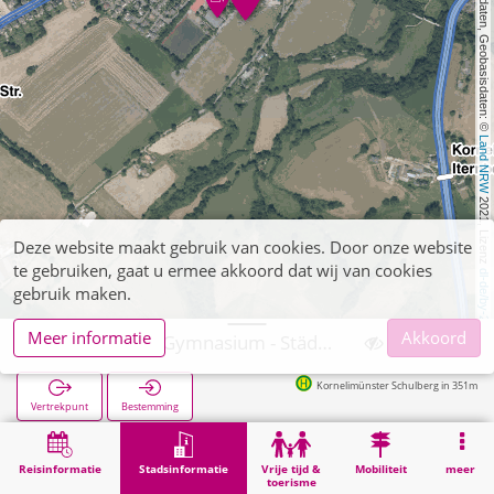
, Kartendaten, Geobasisdaten: © 
Land NRW
 2021, Lizenz 
Deze website maakt gebruik van cookies. Door onze website
te gebruiken, gaat u ermee akkoord dat wij van cookies
dl-de/by-2-0
gebruik maken.
Meer informatie
Akkoord
Aachen, Inda-Gymnasium - Städt. Gymnasium
Kornelimünster Schulberg in 351m
Vertrekpunt
Bestemming
Start
Stadsinformatie
Opleiding
Aachen, Inda-Gymnasium - Städt. Gymnasium
Reisinformatie
Stadsinformatie
Vrije tijd &
Mobiliteit
meer
toerisme