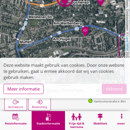
, Kartendaten, Geobasisdaten: © 
Land NRW
 2021, Lizenz 
Deze website maakt gebruik van cookies. Door onze website
te gebruiken, gaat u ermee akkoord dat wij van cookies
dl-de/by-2-0
gebruik maken.
Meer informatie
Akkoord
Aachen, RWTH gaiac - Forschungsinstitut
Hainbuchenstraße in 40m
Vertrekpunt
Bestemming
Start
Stadsinformatie
Hogeschoolinstellingen
Aachen, RWTH gaiac - Forschungsinstitut
Reisinformatie
Stadsinformatie
Vrije tijd &
Mobiliteit
meer
toerisme