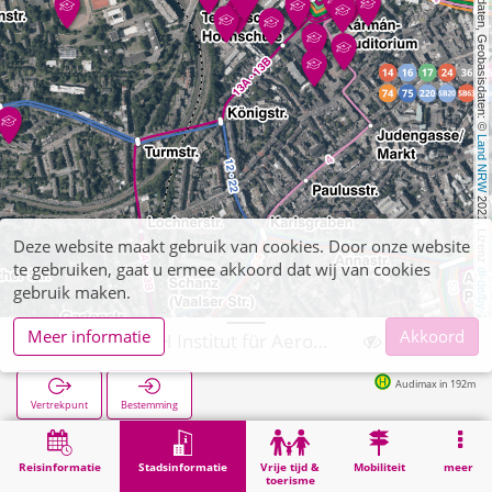
, Kartendaten, Geobasisdaten: © 
Land NRW
 2021, Lizenz 
Deze website maakt gebruik van cookies. Door onze website
te gebruiken, gaat u ermee akkoord dat wij van cookies
dl-de/by-2-0
gebruik maken.
Meer informatie
Akkoord
Aachen, RWTH Institut für Aerodynamik
Audimax in 192m
Vertrekpunt
Bestemming
Start
Stadsinformatie
Hogeschoolinstellingen
Aachen, RWTH Institut für Aerodynamik
Reisinformatie
Stadsinformatie
Vrije tijd &
Mobiliteit
meer
toerisme