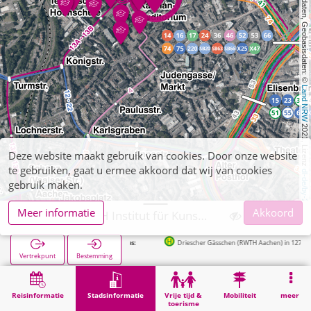
, Kartendaten, Geobasisdaten: © 
Land NRW
 2021, Lizenz 
Deze website maakt gebruik van cookies. Door onze website
te gebruiken, gaat u ermee akkoord dat wij van cookies
dl-de/by-2-0
gebruik maken.
Meer informatie
Akkoord
Aachen, RWTH Institut für Kunststoffverarbeitung
Driescher Gässchen (RWTH Aachen) in 127m
Vertrekpunt
Bestemming
Start
Stadsinformatie
Hogeschoolinstellingen
Aachen, RWTH Institut für Kunststoffverarbeitung
Reisinformatie
Stadsinformatie
Vrije tijd &
Mobiliteit
meer
toerisme