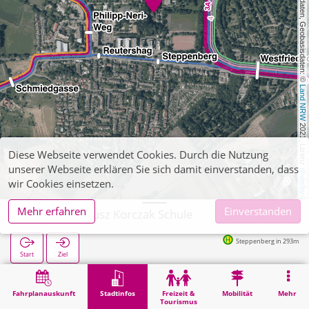
, Kartendaten, Geobasisdaten: © 
Land NRW
 2021, Lizenz 
Diese Webseite verwendet Cookies. Durch die Nutzung
unserer Webseite erklären Sie sich damit einverstanden, dass
dl-de/by-2-0
wir Cookies einsetzen.
Mehr erfahren
Einverstanden
Aachen, Janusz Korczak Schule
Steppenberg in 293m
Start
Ziel
Start
Stadtinfos
Ausbildung
Aachen, Janusz Korczak Schule
Fahrplanauskunft
Stadtinfos
Freizeit &
Mobilität
Mehr
Tourismus