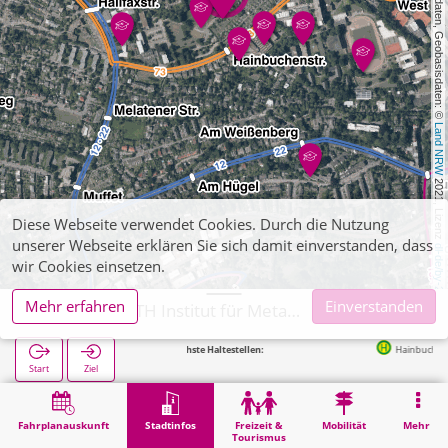
, Kartendaten, Geobasisdaten: © 
Land NRW
 2021, Lizenz 
Diese Webseite verwendet Cookies. Durch die Nutzung
unserer Webseite erklären Sie sich damit einverstanden, dass
dl-de/by-2-0
wir Cookies einsetzen.
Mehr erfahren
Einverstanden
Aachen, RWTH Institut für Metallkunde/Metallphysik
Nächste Haltestellen:
Hainbuchenstraße in 170m
Start
Ziel
Start
Stadtinfos
Hochschul-Institute
Aachen, RWTH Institut für Metallkunde/Metallphysik
Fahrplanauskunft
Stadtinfos
Freizeit &
Mobilität
Mehr
Tourismus