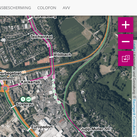
NSBESCHERMING
COLOFON
AVV
Leaflet
 | Kartografie und Gestaltung: © 
1
Baumgardt Consultants GbR