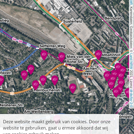
, Kartendaten, Geobasisdaten: © 
Land NRW
 2021, Lizenz 
dl-de/by-2-0
Deze website maakt gebruik van cookies. Door onze
website te gebruiken, gaat u ermee akkoord dat wij