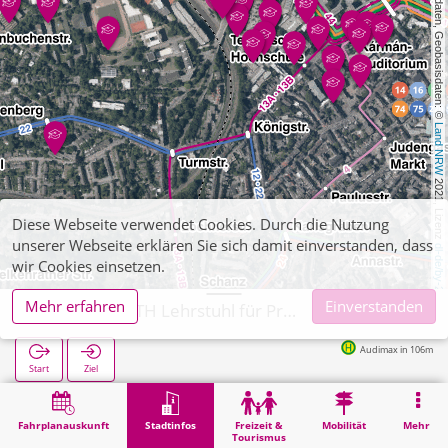
, Kartendaten, Geobasisdaten: © 
Land NRW
 2021, Lizenz 
Diese Webseite verwendet Cookies. Durch die Nutzung
unserer Webseite erklären Sie sich damit einverstanden, dass
dl-de/by-2-0
wir Cookies einsetzen.
Mehr erfahren
Einverstanden
Aachen, RWTH Lehrstuhl für Prozessleittechnik
Audimax in 106m
Start
Ziel
Start
Stadtinfos
Hochschul-Institute
Aachen, RWTH Lehrstuhl für Prozessleittechnik
Fahrplanauskunft
Stadtinfos
Freizeit &
Mobilität
Mehr
Tourismus