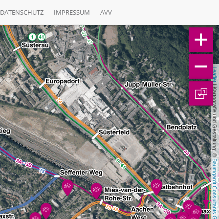
DATENSCHUTZ
IMPRESSUM
AVV
Leaflet
 | Kartografie und Gestaltung: © 
1
Baumgardt Consultants GbR