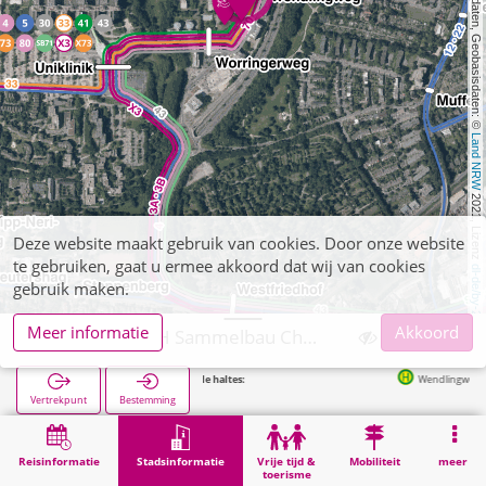
, Kartendaten, Geobasisdaten: © 
Land NRW
 2021, Lizenz 
Deze website maakt gebruik van cookies. Door onze website
te gebruiken, gaat u ermee akkoord dat wij van cookies
dl-de/by-2-0
gebruik maken.
Meer informatie
Akkoord
Aachen, RWTH Sammelbau Chemie/Biologie
Volgende haltes:
Wendlingweg in 62m
Vertrekpunt
Bestemming
Start
Stadsinformatie
Hogeschoolinstellingen
Aachen, RWTH Sammelbau Chemie/Biologie
Reisinformatie
Stadsinformatie
Vrije tijd &
Mobiliteit
meer
toerisme