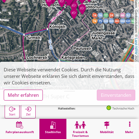
, Kartendaten, Geobasisdaten: © 
Land NRW
 2021, Lizenz 
Diese Webseite verwendet Cookies. Durch die Nutzung
unserer Webseite erklären Sie sich damit einverstanden, dass
dl-de/by-2-0
wir Cookies einsetzen.
Mehr erfahren
Einverstanden
Aachen, RWTH Super C
Nächste Haltestellen:
Technische Hochschule in 98m
Start
Ziel
Start
Stadtinfos
Hochschul-Institute
Aachen, RWTH Super C
Fahrplanauskunft
Stadtinfos
Freizeit &
Mobilität
Mehr
Tourismus