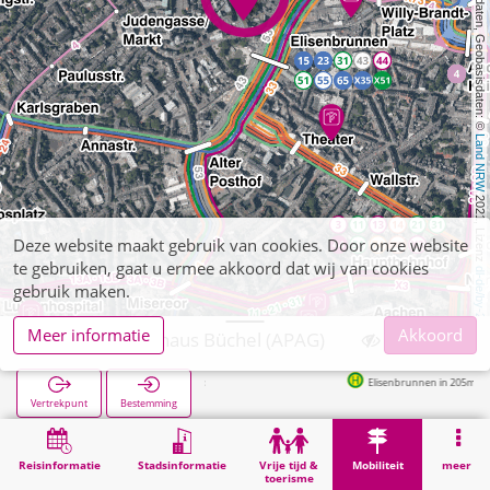
, Kartendaten, Geobasisdaten: © 
Land NRW
 2021, Lizenz 
Deze website maakt gebruik van cookies. Door onze website
te gebruiken, gaat u ermee akkoord dat wij van cookies
dl-de/by-2-0
gebruik maken.
Meer informatie
Akkoord
Aachen, Parkhaus Büchel (APAG)
Elisenbrunnen in 205m
Vertrekpunt
Bestemming
Start
Mobiliteit
APAG-Parkeergarages
Aachen, Parkhaus Büchel (APAG)
Reisinformatie
Stadsinformatie
Vrije tijd &
Mobiliteit
meer
toerisme