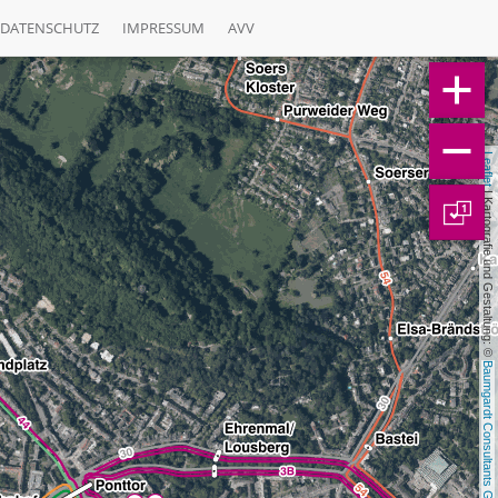
DATENSCHUTZ
IMPRESSUM
AVV
Leaflet
 | Kartografie und Gestaltung: © 
1
Baumgardt Consultants GbR