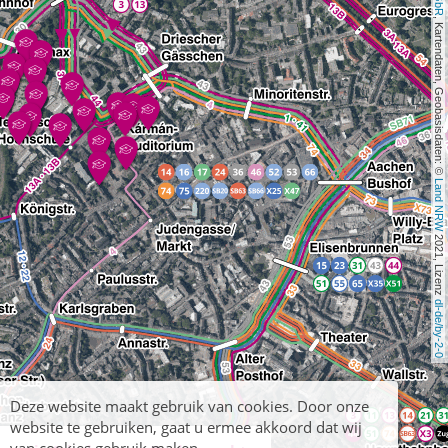
, Kartendaten, Geobasisdaten: © 
Land NRW
 2021, Lizenz 
dl-de/by-2-0
Deze website maakt gebruik van cookies. Door onze
website te gebruiken, gaat u ermee akkoord dat wij