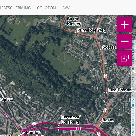
NSBESCHERMING
COLOFON
AVV
Leaflet
 | Kartografie und Gestaltung: © 
1
Baumgardt Consultants GbR