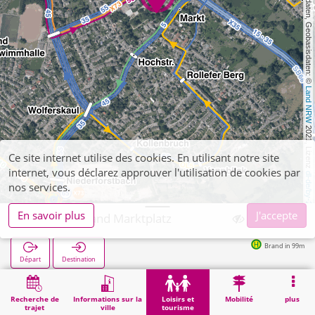
, Kartendaten, Geobasisdaten: © 
Land NRW
 2021, Lizenz 
Ce site internet utilise des cookies. En utilisant notre site
internet, vous déclarez approuver l'utilisation de cookies par
dl-de/by-2-0
nos services.
En savoir plus
J'accepte
Aachen, Brand Marktplatz
Brand in 99m
Départ
Destination
Démarrage
Loisirs et tourisme
Culture
Aachen, Brand Marktplatz
Recherche de
Informations sur la
Loisirs et
Mobilité
plus
trajet
ville
tourisme