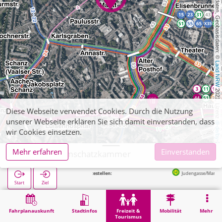
, Kartendaten, Geobasisdaten: © 
Land NRW
 2021, Lizenz 
Diese Webseite verwendet Cookies. Durch die Nutzung
unserer Webseite erklären Sie sich damit einverstanden, dass
dl-de/by-2-0
wir Cookies einsetzen.
Mehr erfahren
Einverstanden
Aachen, Domschatzkammer
Nächste Haltestellen:
Judengasse/Markt in 91m
Start
Ziel
Start
Freizeit & Tourismus
Kultur
Aachen, Domschatzkammer
Fahrplanauskunft
Stadtinfos
Freizeit &
Mobilität
Mehr
Tourismus