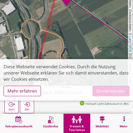
, Kartendaten, Geobasisdaten: © 
Land NRW
 2021, Lizenz 
Diese Webseite verwendet Cookies. Durch die Nutzung
unserer Webseite erklären Sie sich damit einverstanden, dass
dl-de/by-2-0
wir Cookies einsetzen.
Mehr erfahren
Einverstanden
Aachen, Horbach Zollmuseum
Horbach Locht Zollmuseum in 38m
Start
Ziel
Start
Freizeit & Tourismus
Aachen, Horbach Zollmuseum
Fahrplanauskunft
Stadtinfos
Freizeit &
Mobilität
Mehr
Tourismus