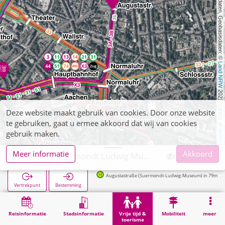
, Kartendaten, Geobasisdaten: © 
Land NRW
 2021, Lizenz 
Deze website maakt gebruik van cookies. Door onze website
te gebruiken, gaat u ermee akkoord dat wij van cookies
dl-de/by-2-0
gebruik maken.
Meer informatie
Akkoord
Aachen, Suermondt Ludwig Museum
Augustastraße (Suermondt-Ludwig-Museum) in 79m
Vertrekpunt
Bestemming
Start
Vrije tijd & toerisme
Cultuur
Aachen, Suermondt Ludwig Museum
Reisinformatie
Stadsinformatie
Vrije tijd &
Mobiliteit
meer
toerisme