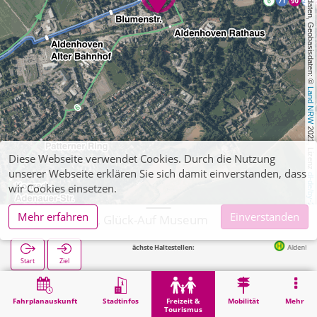
, Kartendaten, Geobasisdaten: © 
Land NRW
 2021, Lizenz 
Diese Webseite verwendet Cookies. Durch die Nutzung
unserer Webseite erklären Sie sich damit einverstanden, dass
dl-de/by-2-0
wir Cookies einsetzen.
Mehr erfahren
Einverstanden
Aldenhoven, Glück-Auf Museum
Nächste Haltestellen:
Aldenhoven Kapelle in 47
Start
Ziel
Start
Freizeit & Tourismus
Kultur
Aldenhoven, Glück-Auf Museum
Fahrplanauskunft
Stadtinfos
Freizeit &
Mobilität
Mehr
Tourismus