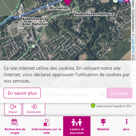
, Kartendaten, Geobasisdaten: © 
Land NRW
 2021, Lizenz 
Ce site internet utilise des cookies. En utilisant notre site
internet, vous déclarez approuver l'utilisation de cookies par
dl-de/by-2-0
nos services.
En savoir plus
J'accepte
Aldenhoven, Glück-Auf Museum
Aldenhoven Kapelle in 47m
Départ
Destination
Démarrage
Loisirs et tourisme
Culture
Aldenhoven, Glück-Auf Museum
Recherche de
Informations sur la
Loisirs et
Mobilité
plus
trajet
ville
tourisme