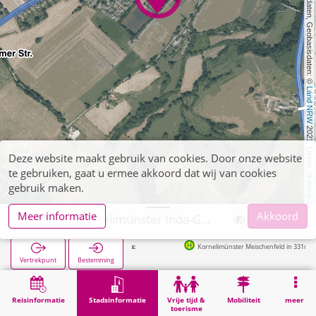
, Kartendaten, Geobasisdaten: © 
Land NRW
 2021, Lizenz 
Deze website maakt gebruik van cookies. Door onze website
te gebruiken, gaat u ermee akkoord dat wij van cookies
dl-de/by-2-0
gebruik maken.
Meer informatie
Akkoord
Aachen, Kornelimünster Inda-Gymnasium
Kornelimünster Meischenfeld in 331m
Vertrekpunt
Bestemming
Start
Stadsinformatie
Opleiding
Aachen, Kornelimünster Inda-Gymnasium
Reisinformatie
Stadsinformatie
Vrije tijd &
Mobiliteit
meer
toerisme