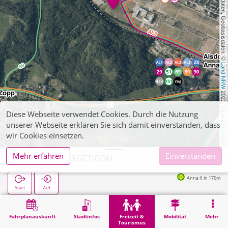
, Kartendaten, Geobasisdaten: © 
Land NRW
 2021, Lizenz 
Diese Webseite verwendet Cookies. Durch die Nutzung
unserer Webseite erklären Sie sich damit einverstanden, dass
dl-de/by-2-0
wir Cookies einsetzen.
Mehr erfahren
Einverstanden
Alsdorf, ENERGETICON
Anna II in 176m
Start
Ziel
Start
Freizeit & Tourismus
Kultur
Alsdorf, ENERGETICON
Fahrplanauskunft
Stadtinfos
Freizeit &
Mobilität
Mehr
Tourismus