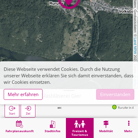
, Kartendaten, Geobasisdaten: © 
Land NRW
 2021, Lizenz 
Diese Webseite verwendet Cookies. Durch die Nutzung
unserer Webseite erklären Sie sich damit einverstanden, dass
dl-de/by-2-0
wir Cookies einsetzen.
Mehr erfahren
Einverstanden
Heimbach, Glasbläserei Gier
Rurufer in 48m
Start
Ziel
Start
Freizeit & Tourismus
Kultur
Heimbach, Glasbläserei Gier
Fahrplanauskunft
Stadtinfos
Freizeit &
Mobilität
Mehr
Tourismus