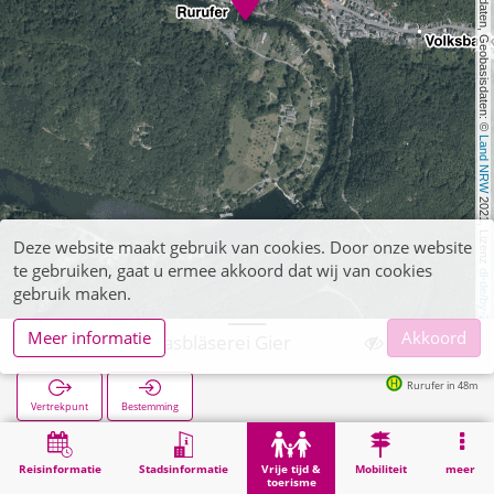
, Kartendaten, Geobasisdaten: © 
Land NRW
 2021, Lizenz 
Deze website maakt gebruik van cookies. Door onze website
te gebruiken, gaat u ermee akkoord dat wij van cookies
dl-de/by-2-0
gebruik maken.
Meer informatie
Akkoord
Heimbach, Glasbläserei Gier
Rurufer in 48m
Vertrekpunt
Bestemming
Start
Vrije tijd & toerisme
Cultuur
Heimbach, Glasbläserei Gier
Reisinformatie
Stadsinformatie
Vrije tijd &
Mobiliteit
meer
toerisme