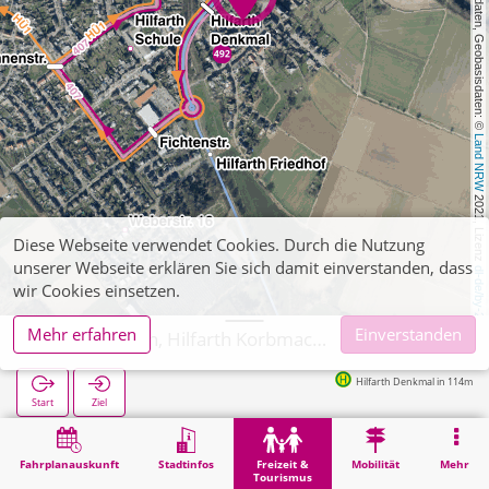
, Kartendaten, Geobasisdaten: © 
Land NRW
 2021, Lizenz 
Diese Webseite verwendet Cookies. Durch die Nutzung
unserer Webseite erklären Sie sich damit einverstanden, dass
dl-de/by-2-0
wir Cookies einsetzen.
Mehr erfahren
Einverstanden
Hückelhoven, Hilfarth Korbmachermuseum
Hilfarth Denkmal in 114m
Start
Ziel
Start
Freizeit & Tourismus
Kultur
Hückelhoven, Hilfarth Korbmachermuseum
Fahrplanauskunft
Stadtinfos
Freizeit &
Mobilität
Mehr
Tourismus