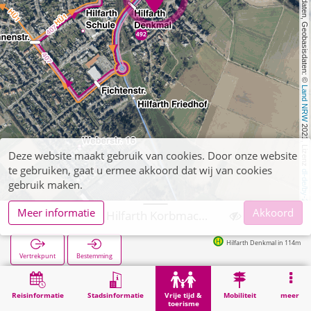
, Kartendaten, Geobasisdaten: © 
Land NRW
 2021, Lizenz 
Deze website maakt gebruik van cookies. Door onze website
te gebruiken, gaat u ermee akkoord dat wij van cookies
dl-de/by-2-0
gebruik maken.
Meer informatie
Akkoord
Hückelhoven, Hilfarth Korbmachermuseum
Hilfarth Denkmal in 114m
Vertrekpunt
Bestemming
Start
Vrije tijd & toerisme
Cultuur
Hückelhoven, Hilfarth Korbmachermuseum
Reisinformatie
Stadsinformatie
Vrije tijd &
Mobiliteit
meer
toerisme